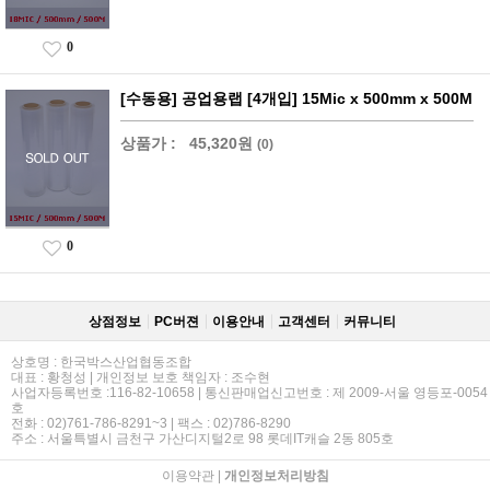
0
[수동용] 공업용랩 [4개입] 15Mic x 500mm x 500M
상품가 :
45,320원
(0)
0
상점정보
PC버젼
이용안내
고객센터
커뮤니티
상호명 : 한국박스산업협동조합
대표 : 황청성 | 개인정보 보호 책임자 : 조수현
사업자등록번호 :116-82-10658 | 통신판매업신고번호 : 제 2009-서울 영등포-0054
호
전화 : 02)761-786-8291~3 | 팩스 : 02)786-8290
주소 : 서울특별시 금천구 가산디지털2로 98 롯데IT캐슬 2동 805호
이용약관
|
개인정보처리방침